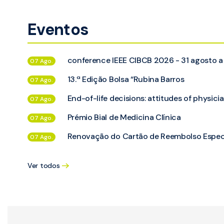
Eventos
conference IEEE CIBCB 2026 - 31 agosto a
07 Ago.
13.ª Edição Bolsa “Rubina Barros
07 Ago.
End-of-life decisions: attitudes of physi
07 Ago.
Prémio Bial de Medicina Clínica
07 Ago.
Renovação do Cartão de Reembolso Especi
07 Ago.
Ver todos