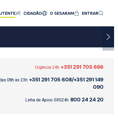
UTENTE
CIDADÃO
O SESARAM
ENTRAR
+351 291 705 666
Urgência 24h:
+351 291 705 608/+351 291 149
das 08h às 23h:
090
800 24 24 20
Linha de Apoio SRS24h: