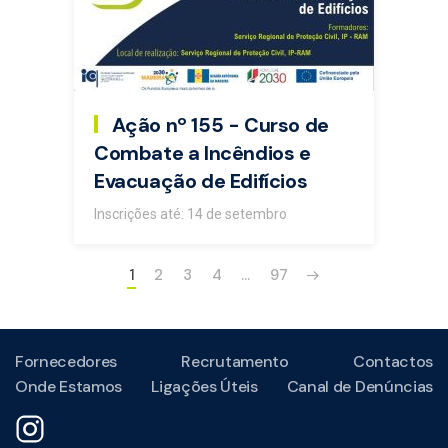
Ação nº 155 - Curso de
Combate a Incêndios e
Evacuação de Edifícios
Inscrições até: 14 de setembro
1
2
3
4
…
97
Fornecedores
Recrutamento
Contactos
Onde Estamos
Ligações Úteis
Canal de Denúncias