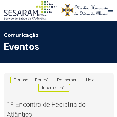
Skip to main content
Comunicação
Eventos
Por ano
Por mês
Por semana
Hoje
Ir para o mês
1º Encontro de Pediatria do
Atlântico