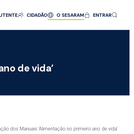
UTENTE
CIDADÃO
O SESARAM
ENTRAR
ano de vida’
tação dos Manuais ‘Alimentação no primeiro ano de vida’