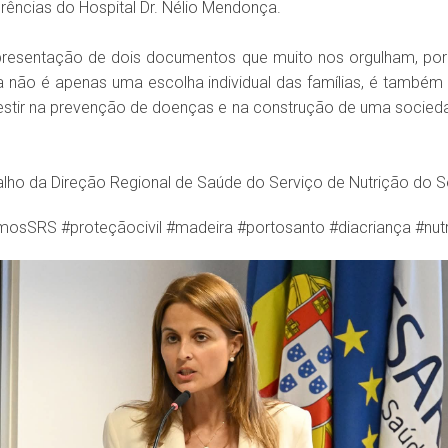
erências do Hospital Dr. Nélio Mendonça.
presentação de dois documentos que muito nos orgulham, por s
da não é apenas uma escolha individual das famílias, é ta
nvestir na prevenção de doenças e na construção de uma socieda
lho da Direção Regional de Saúde do Serviço de Nutrição do S
S #proteçãocivil #madeira #portosanto #diacriança #nutriç