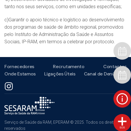
tanto nos seus serviços, como em unidades específicas;
c)Garantir o apoio técnico e logístico ao desenvolvimento
dos programas de saúde de âmbito regional, promovidos
pelo Instituto de Administração da Saúde e Assuntos
Sociais, IP-RAM, em termos a celebrar por protocolo.
Fornecedores
Recrutamento
Contactos
Onde Estamos
Ligações Úteis
Canal de Denúncias
Serviço de Saúde da RAM, EPERAM © 2025. Todos os direitos
reservados