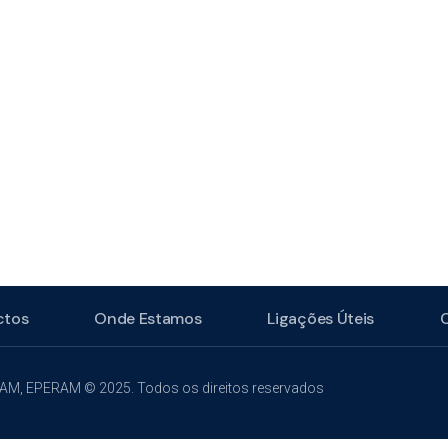
ctos
Onde Estamos
Ligações Úteis
RAM, EPERAM © 2025. Todos os direitos reservados