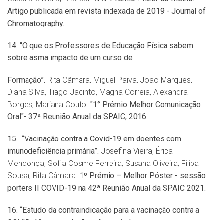
Artigo publicada em revista indexada de 2019 - Journal of
Chromatography.
14.
“
O que os Professores de Educaçã
o F
ísica sabem
sobre asma impacto de um curso de
Forma
ção”.
Rita Câmara, Miguel Paiva, João Marques,
Diana Silva, Tiago Jacinto, Magna Correia, Alexandra
Borges; Mariana Couto.
"1
°
Pr
é
mio Melhor Comunicaçã
o
Oral"- 37ª Reuni
ão Anual da SPAIC, 2016.
15.
“
Vacina
ção contra a Covid-19 em doentes com
imunodeficiência primária”.
Josefina Vieira, Érica
Mendonça, Sofia Cosme Ferreira, Susana Oliveira, Filipa
Sousa, Rita Câmara.
1º Pr
é
mio
– Melhor Póster - sessã
o
porters II COVID-19 na
42ª Reunião Anual da SPAIC 2021.
16.
“
Estudo da contraindicação para a vacinação contra a