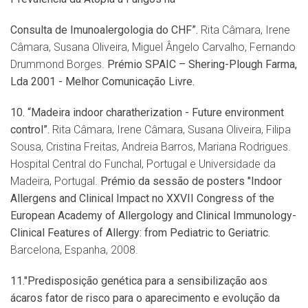
Consulta de Imunoalergologia do CHF”.
Rita Câmara, Irene
Câmara, Susana Oliveira, Miguel Ângelo Carvalho, Fernando
Drummond Borges.
Pr
é
mio SPAIC
– Shering-Plough Farma,
Lda 2001 - Melhor Comunicação Livre.
10.
“
Madeira indoor charatherization - Future environment
control
”.
Rita Câmara, Irene Câmara, Susana Oliveira, Filipa
Sousa, Cristina Freitas, Andreia Barros, Mariana Rodrigues.
Hospital Central do Funchal, Portugal e Universidade da
Madeira, Portugal.
Pr
é
mio da sess
ã
o de posters "Indoor
Allergens and Clinical Impact no XXVII Congress of the
European Academy of Allergology and Clinical Immunology-
Clinical
Features of Allergy: from Pediatric to Geriatric.
Barcelona, Espanha, 2008.
11."Predisposi
çã
o gen
é
tica para a sensibilização aos
ácaros fator de risco para o aparecimento e evolução da