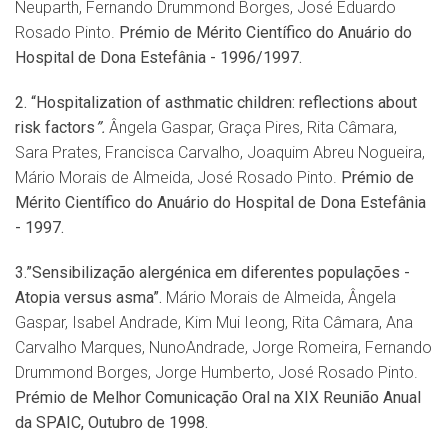
Neuparth, Fernando Drummond Borges, José Eduardo
Rosado Pinto.
Pr
é
mio de M
é
rito Cient
ífico do Anuário do
Hospital de Dona Estefânia - 1996/1997.
2.
“
Hospitalization of asthmatic children: reflections about
risk factors
”.
Ângela Gaspar, Graça Pires, Rita Câmara,
Sara Prates, Francisca Carvalho, Joaquim Abreu Nogueira,
Mário Morais de Almeida, José Rosado Pinto.
Pr
é
mio de
M
é
rito Cient
ífico do Anuário do Hospital de Dona Estefânia
- 1997.
3.”Sensibilização alerg
é
nica em diferentes populaçõ
es -
Atopia versus asma
”.
Mário Morais de Almeida, Ângela
Gaspar, Isabel Andrade, Kim Mui Ieong, Rita Câmara, Ana
Carvalho Marques, NunoAndrade, Jorge Romeira, Fernando
Drummond Borges, Jorge Humberto, José Rosado Pinto.
Prémio de Melhor
Comunica
çã
o Oral
na XIX Reunião Anual
da SPAIC, Outubro de 1998.