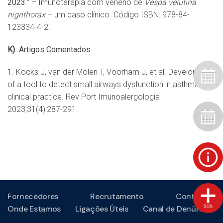
2023.”
– Imunoterapia com veneno de
Vespa velutina
nigrithorax
– um caso clínico. Código ISBN: 978-84-
123334-4-2.
K)
Artigos Comentados
1. Kocks J, van der Molen T, Voorham J, et al. Development
of a tool to detect small airways dysfunction in asthma
clinical practice. Rev Port Imunoalergologia
2023;31(4):287-291.
Fornecedores
Recrutamento
Contactos
Onde Estamos
Ligações Úteis
Canal de Denúncias