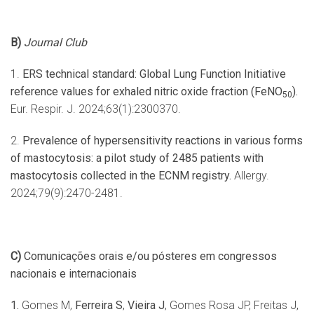
B)
Journal Club
1.
ERS technical standard: Global Lung Function Initiative
reference values for exhaled nitric oxide fraction (FeNO
).
50
Eur. Respir. J. 2024;63(1):2300370.
2.
Prevalence of hypersensitivity reactions in various forms
of mastocytosis: a pilot study of 2485 patients with
mastocytosis collected in the ECNM registry.
Allergy.
2024;79(9):2470-2481.
C)
Comunicações orais e/ou pósteres em congressos
nacionais e internacionais
1.
Gomes M,
Ferreira S
,
Vieira J
, Gomes Rosa JP, Freitas J,