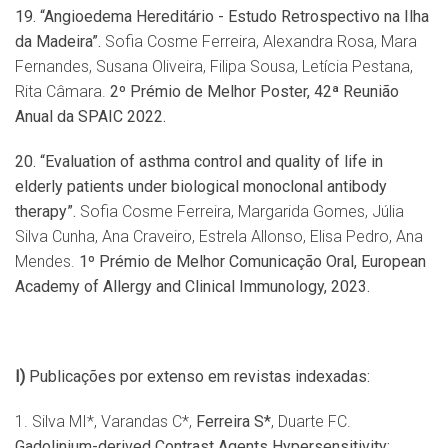
19. “Angioedema Hereditário - Estudo Retrospectivo na Ilha
da Madeira”.
Sofia Cosme Ferreira, Alexandra Rosa, Mara
Fernandes, Susana Oliveira, Filipa Sousa, Letícia Pestana,
Rita Câmara.
2º Prémio de Melhor Poster, 42ª Reunião
Anual da SPAIC 2022.
20. “Evaluation of asthma control and quality of life in
elderly patients under biological monoclonal antibody
therapy”.
Sofia Cosme Ferreira, Margarida Gomes, Júlia
Silva Cunha, Ana Craveiro, Estrela Allonso, Elisa Pedro, Ana
Mendes.
1º Prémio de Melhor Comunicação Oral, European
Academy of Allergy and Clinical Immunology, 2023.
I)
Publicações por extenso em revistas indexadas:
1. Silva MI*, Varandas C*,
Ferreira S*
, Duarte FC.
Gadolinium-derived Contrast Agents Hypersensitivity: