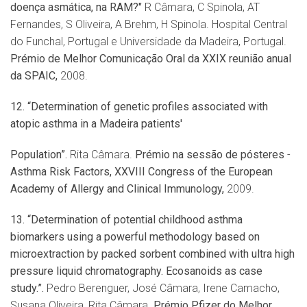
doenç
a asm
ática, na RAM?"
R Câmara, C Spinola, AT
Fernandes, S Oliveira, A Brehm, H Spinola. Hospital Central
do Funchal, Portugal e Universidade da Madeira, Portugal.
Pr
é
mio de Melhor Comunicação Oral da XXIX reunião anual
da SPAIC,
2008.
12.
“
Determination of genetic profiles associated with
atopic asthma in a Madeira patients'
Population”.
Rita Câmara.
Prémio na sessão de pósteres
-
Asthma Risk Factors, XXVIII Congress of the
European
Academy of Allergy and Clinical Immunology,
2009.
13.
“
Determination of potential childhood asthma
biomarkers using a powerful methodology
based on
microextraction by packed sorbent combined with ultra high
pressure liquid
chromatography. Ecosanoids as case
study.”.
Pedro Berenguer, José Câmara, Irene Camacho,
Susana Oliveira, Rita Câmara.
Pr
é
mio Pfizer do Melhor