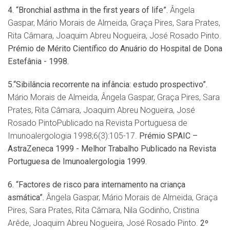
4.
“
Bronchial asthma in the first years of life
”.
Ângela
Gaspar, Mário Morais de Almeida, Graça Pires, Sara Prates,
Rita Câmara, Joaquim Abreu Nogueira, José Rosado Pinto.
Pr
é
mio de M
é
rito Cient
ífico do Anuário do Hospital de Dona
Estefânia - 1998.
5.
“
Sibilância recorrente na infância: estudo prospectivo”.
Mário Morais de Almeida, Ângela Gaspar, Graça Pires, Sara
Prates, Rita Câmara, Joaquim Abreu Nogueira, José
Rosado PintoPublicado na Revista Portuguesa de
Imunoalergologia 1998;6(3):105-17.
Pr
é
mio SPAIC
–
AstraZeneca 1999 - Melhor Trabalho Publicado na Revista
Portuguesa de Imunoalergologia 1999.
6.
“
Factores de risco para internamento na crianç
a
asm
á
tica
”.
Ângela Gaspar, Mário Morais de Almeida, Graça
Pires, Sara Prates, Rita Câmara, Nila Godinho, Cristina
Arêde, Joaquim Abreu Nogueira, José Rosado Pinto.
2º