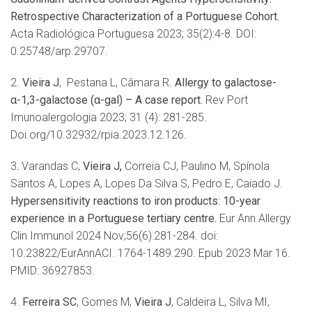
Retrospective Characterization of a Portuguese Cohort.
Acta Radiológica Portuguesa 2023; 35(2):4-8. DOI:
0.25748/arp.29707.
2.
Vieira J
, Pestana L, Câmara R.
Allergy to galactose-
α-1,3-galactose (α
-gal)
–
A case report.
Rev Port
Imunoalergologia 2023; 31 (4): 281-285.
Doi.org/10.32932/rpia.2023.12.126.
3
.
Varandas C,
Vieira J,
Correia CJ, Paulino M, Spínola
Santos A, Lopes A, Lopes Da Silva S, Pedro E, Caiado J.
Hypersensitivity reactions to iron products: 10-year
experience in a Portuguese tertiary centre.
Eur Ann Allergy
Clin Immunol 2024 Nov;56(6):281-284. doi:
10.23822/EurAnnACI. 1764-1489.290. Epub 2023 Mar 16.
PMID: 36927853.
4.
Ferreira SC
, Gomes M,
Vieira J
, Caldeira L, Silva MI,