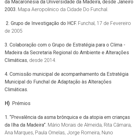
da Macaron
é
sia da Universidade da Madeira, desde Janeiro
2003.
Mapa Aeropolinico da Cidade Do Funchal.
2. Grupo de Investigação do HCF.
Funchal, 17 de Fevereiro
de 2005
3. Colaboração com o Grupo de Estrat
é
gia para o Clima -
Madeira da Secretaria Regional do
Ambiente e Altera
çõ
es
Clim
áticas
, desde 2014.
4. Comissão municipal de acompanhamento da Estrat
é
gia
Municipal do Funchal de Adaptação à
s Altera
çõ
es
Clim
áticas.
H)
Prémios
1.
“
Preval
ência da asma brônquica e da atopia em crianças
da Ilha da Madeira”.
Mário Morais de Almeida, Rita Câmara,
Ana Marques, Paula Ornelas, Jorge Romeira, Nuno