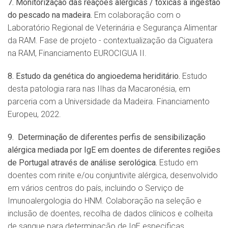
7. Monitorização das reaçõ
es alé
rgicas / toxicas à
ingest
ão
do pescado na madeira.
Em colaboração com o
Laboratório Regional de Veterinária e Segurança Alimentar
da RAM. Fase de projeto - contextualização da Ciguatera
na RAM, Financiamento EUROCIGUA II.
8. Estudo da genética do angioedema heriditário.
Estudo
desta patologia rara nas IIhas da Macaronésia, em
parceria com a Universidade da Madeira. Financiamento
Europeu, 2022.
9.
Determina
ção de diferentes perfis de sensibilizaçã
o
al
é
rgica mediada por IgE em doentes de diferentes regiões
de Portugal atrav
é
s de aná
lise serol
ó
gica.
Estudo em
doentes com rinite e/ou conjuntivite alérgica, desenvolvido
em vários centros do país, incluindo o Serviço de
Imunoalergologia do HNM. Colaboração na seleção e
inclusão de doentes, recolha de dados clínicos e colheita
de sangue para determinação de IgE especificas.