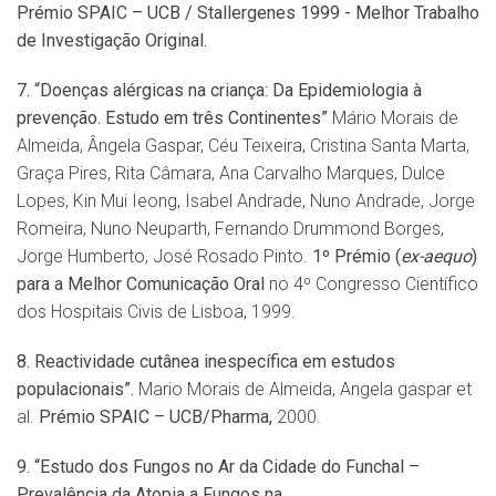
Pr
é
mio SPAIC
– UCB / Stallergenes 1999 - Melhor Trabalho
de Investigação Original.
7.
“
Doen
ç
as al
é
rgicas na crianç
a: Da Epidemiologia
à
preven
ção. Estudo em três Continentes”
Mário Morais de
Almeida, Ângela Gaspar, Céu Teixeira, Cristina Santa Marta,
Graça Pires, Rita Câmara, Ana Carvalho Marques, Dulce
Lopes, Kin Mui Ieong, Isabel Andrade, Nuno Andrade, Jorge
Romeira, Nuno Neuparth, Fernando Drummond Borges,
Jorge Humberto, José Rosado Pinto.
1º Pr
é
mio (
ex-aequo
)
para a Melhor
Comunica
çã
o Oral
no 4º Congresso Científico
dos Hospitais Civis de Lisboa, 1999.
8. Reactividade cutânea inespecífica em estudos
populacionais”.
Mario Morais de Almeida, Angela gaspar et
al.
Pr
é
mio SPAIC
– UCB/Pharma,
2000.
9.
“
Estudo dos Fungos no Ar da Cidade do Funchal –
Preval
ência da Atopia a Fungos na