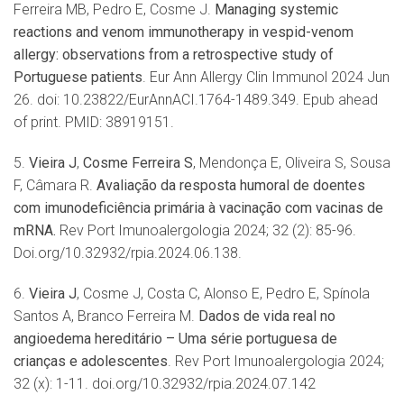
Ferreira MB, Pedro E, Cosme J.
Managing systemic
reactions and venom immunotherapy in vespid-venom
allergy: observations from a retrospective study of
Portuguese patients
. Eur Ann Allergy Clin Immunol 2024 Jun
26. doi: 10.23822/EurAnnACI.1764-1489.349. Epub ahead
of print. PMID: 38919151.
5.
Vieira J
,
Cosme Ferreira S
, Mendonça E, Oliveira S, Sousa
F, Câmara R.
Avaliação da resposta humoral de doentes
com imunodeficiência primá
ria
à
vacina
ção com vacinas de
mRNA.
Rev Port Imunoalergologia 2024; 32 (2): 85-96.
Doi.org/10.32932/rpia.2024.06.138.
6.
Vieira J
, Cosme J, Costa C, Alonso E, Pedro E, Spínola
Santos A, Branco Ferreira M.
Dados de vida real no
angioedema hereditário – Uma s
é
rie portuguesa de
crianças e adolescentes
. Rev Port Imunoalergologia 2024;
32 (x): 1-11. doi.org/10.32932/rpia.2024.07.142