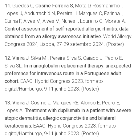
11.
Guedes C,
Cosme Ferreira S
, Mota D, Rosmaninho I,
Lopes J, Abdurrachid N, Pereira H, Marques C, Farinha I,
Cunha F, Alves M, Alves M, Nunes I, Loureiro G, Morete A.
Control assessment of self-reported allergic rhinitis: data
obtained from an allergy awareness initiative.
World Allergy
Congress 2024, Lisboa, 27-29 setembro 2024. (Poster)
12. Vieira J
, Silva MI, Pereira Silva S, Caiado J, Pedro E,
Silva SL.
Immunoglobulin replacement therapy: unexpected
preference for intravenous route in a Portuguese adult
cohort.
EAACI Hybrid Congress 2023, formato
digital/Hamburgo, 9-11 junho 2023. (Poster)
13. Vieira J
, Cosme J, Marques RE, Alonso E, Pedro E,
Lopes A.
Treatment with dupilumab in a patient with severe
atopic dermatitis, allergic conjunctivitis and bilateral
keratoconus.
EAACI Hybrid Congress 2023, formato
digital/Hamburgo, 9-11 junho 2023. (Poster)