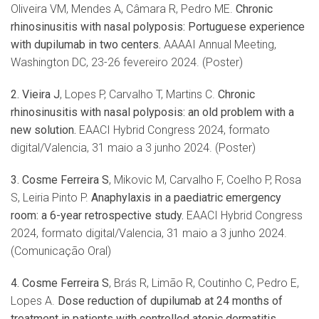
Oliveira VM, Mendes A, Câmara R, Pedro ME.
Chronic
rhinosinusitis with nasal polyposis: Portuguese experience
with dupilumab in two centers.
AAAAI Annual Meeting,
Washington DC, 23-26 fevereiro 2024. (Poster)
2. Vieira J
, Lopes P, Carvalho T, Martins C.
Chronic
rhinosinusitis with nasal polyposis: an old problem with a
new solution.
EAACI Hybrid Congress 2024, formato
digital/Valencia, 31 maio a 3 junho 2024. (Poster)
3.
Cosme Ferreira S
, Mikovic M, Carvalho F, Coelho P, Rosa
S, Leiria Pinto P.
Anaphylaxis in a paediatric emergency
room: a 6-year retrospective study.
EAACI Hybrid Congress
2024, formato digital/Valencia, 31 maio a 3 junho 2024.
(Comunicação Oral)
4.
Cosme Ferreira S
, Brás R, Limão R, Coutinho C, Pedro E,
Lopes A.
Dose reduction of dupilumab at 24 months of
treatment in patients with controlled atopic dermatitis.