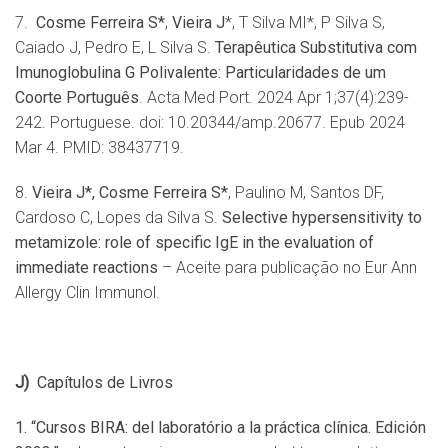
7.
Cosme Ferreira S*
,
Vieira J
*, T Silva MI*, P Silva S,
Caiado J, Pedro E, L Silva S.
Terap
êutica Substitutiva com
Imunoglobulina G Polivalente: Particularidades de um
Coorte Português
. Acta Med Port. 2024 Apr 1;37(4):239-
242. Portuguese. doi: 10.20344/amp.20677. Epub 2024
Mar 4. PMID: 38437719.
8.
Vieira J*, Cosme Ferreira S*
, Paulino M, Santos DF,
Cardoso C, Lopes da Silva S.
Selective
hypersensitivity to
metamizole: role of specific IgE in the evaluation of
immediate reactions
– Aceite para publicação no Eur Ann
Allergy Clin Immunol.
J)
Cap
ítulos de Livros
1.
“
Cursos BIRA: del laboratório a la pr
á
ctica cl
í
nica. Edici
ó
n