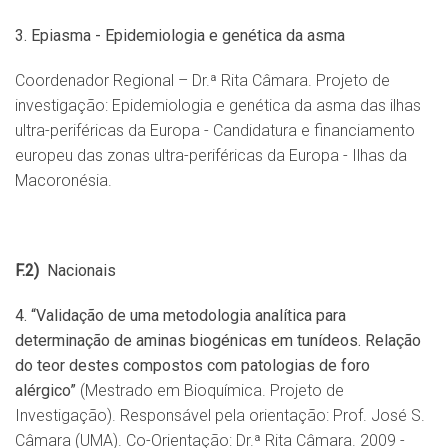
3. Epiasma - Epidemiologia e gen
é
tica da asma
Coordenador Regional – Dr.ª Rita Câmara. Projeto de
investigação: Epidemiologia e genética da asma das ilhas
ultra-periféricas da Europa - Candidatura e financiamento
europeu das zonas ultra-periféricas da Europa - Ilhas da
Macoronésia.
F.2)
Nacionais
4. “
Valida
ção de uma metodologia analítica para
determinação de aminas
biog
é
nicas em tunídeos. Relação
do teor destes compostos com patologias de foro
al
é
rgico
”
(Mestrado em Bioquímica. Projeto de
Investigação). Responsável pela orientação: Prof. José S.
Câmara (UMA). Co-Orientação: Dr.ª Rita Câmara. 2009 -