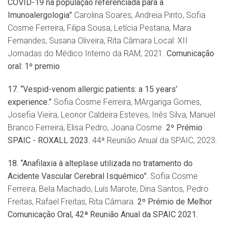
COVID-19 na população referenciada para a
Imunoalergologia”
Carolina Soares, Andreia Pinto, Sofia
Cosme Ferreira, Filipa Sousa, Letícia Pestana, Mara
Fernandes, Susana Oliveira, Rita Câmara Local: XII
Jornadas do Médico Interno da RAM, 2021.
Comunica
çã
o
oral: 1
º
premio
17. “Vespid-venom allergic patients: a 15 years’
experience.”
Sofia Cosme Ferreira, MArgariga Gomes,
Josefia Vieira, Leonor Caldeira Esteves, Inês Silva, Manuel
Branco Ferreira, Elisa Pedro, Joana Cosme.
2º
Prémio
SPAIC - ROXALL 2023.
44ª Reunião Anual da SPAIC, 2023.
18. “Anafilaxia à alteplase utilizada no tratamento do
Acidente Vascular Cerebral Isquémico”.
Sofia Cosme
Ferreira, Bela Machado, Luís Marote, Dina Santos, Pedro
Freitas, Rafael Freitas, Rita Câmara.
2º Prémio de Melhor
Comunicação Oral,
42ª Reunião Anual da SPAIC 2021.