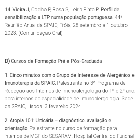
14. Vieira J
, Coelho P, Rosa S, Leiria Pinto P.
Perfil de
sensibilização a LTP numa população portuguesa.
44ª
Reunião Anual da SPAIC, Tróia, 28 setembro a 1 outubro
2023. (Comunicação Oral)
D)
Cursos de Formação Pré e Pós-Graduada
1. Cinco minutos com o Grupo de Interesse de Alerg
é
nios e
Imunoterapia da SPAIC.
Palestrante no 3º Programa de
Receção aos Internos de Imunoalergologia do 1º e 2º ano,
para internos da especialidade de Imunoalergologia. Sede
da SPAIC, Lisboa. 3 fevereiro 2024.
2. Atopia 101: Urticá
ria
–
diagn
ó
stico, avaliação e
orientaçã
o.
Palestrante no curso de formação para
internos de MGF do SESARAM. Hospital Central do Funchal