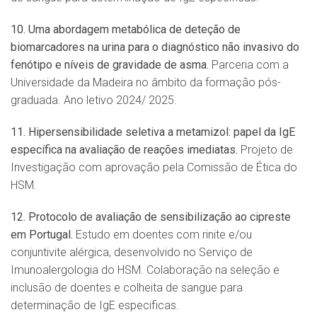
10. Uma abordagem metab
ó
lica de deteção de
biomarcadores na urina para o diagn
ó
stico n
ã
o invasivo
do
fenótipo e níveis de gravidade de asma.
Parceria com a
Universidade da Madeira no âmbito da formação pós-
graduada. Ano letivo 2024/ 2025.
11. Hipersensibilidade seletiva a metamizol: papel da IgE
específica na avaliação de reações imediatas.
Projeto de
Investigação com aprovação pela Comissão de Ética do
HSM.
12. Protocolo de avaliação de sensibilização ao cipreste
em Portugal.
Estudo em doentes com rinite e/ou
conjuntivite alérgica, desenvolvido no Serviço de
Imunoalergologia do HSM. Colaboração na seleção e
inclusão de doentes e colheita de sangue para
determinação de IgE especificas.